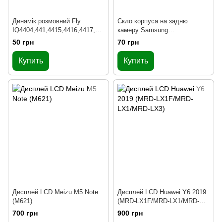
Динамік розмовний Fly
Скло корпуса на задню
IQ4404,441,4415,4416,4417,44
камеру Samsung
3,446,450Q,451Q,456, HTC
A310,A510,A710 (2016)
50 грн
70 грн
S720e, S728e, Desire 816
Купить
Купить
Дисплей LCD Meizu M5 Note
Дисплей LCD Huawei Y6 2019
(M621)
(MRD-LX1F/MRD-LX1/MRD-
LX3)
700 грн
900 грн