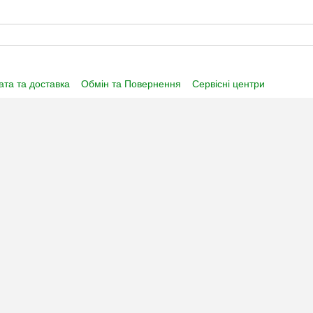
та та доставка
Обмін та Повернення
Сервісні центри
нформація
Угода користувача
Договір публічної оферти