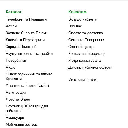
Каталог
Клієнтам
Телефони та Планшети
Вхід до кабінету
Чохли
Про нас
Захисне Скло та Плівки
Оплата та доставка
Кабелі та Перехідники
Обмін та Повернення
Зарядні Пристрої
Сервісні центри
Акумулятори та Батарейки
Контактна інформація
Повербанки
Угода користувача
Аудіо
Договір публічної оферти
Смарт годинники та Фітнес
браслети
Ми в соцмережах
Флешки та Карти Пам'яті
Автотовари
Фото та Відео
Ноутбуки|ПК|Товари для
геймерів
Аксесуари
Мобільний зв'язок