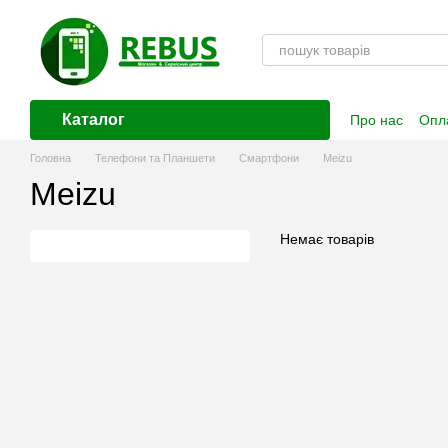
Перейти до основного контенту
Каталог
Про нас
Опла
Контактна і
Головна
Телефони та Планшети
Смартфони
Meizu
Meizu
Немає товарів