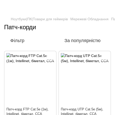
Ноутбуки|ПК|Товари для геймерів
Мережеві Обладнання
Па
Патч-корди
Фільтр
За популярністю
Патч-корд FTP Cat.5e (1м),
Патч-корд UTP Cat.5e (5м),
Intellinet, біметал, ССА
Intellinet, біметал, ССА