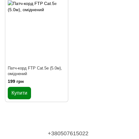
Патч-корд FTP Cat.5e (5.0м),
оміднений
199 грн
Купити
+380507615022