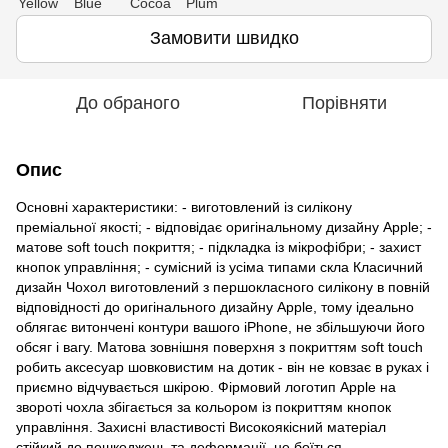
Замовити швидко
До обраного
Порівняти
Опис
Основні характеристики: - виготовлений із силікону
преміальної якості; - відповідає оригінальному дизайну Apple; -
матове soft touch покриття; - підкладка із мікрофібри; - захист
кнопок управління; - сумісний із усіма типами скла Класичний
дизайн Чохол виготовлений з першокласного силікону в повній
відповідності до оригінального дизайну Apple, тому ідеально
облягає витончені контури вашого iPhone, не збільшуючи його
обсяг і вагу. Матова зовнішня поверхня з покриттям soft touch
робить аксесуар шовковистим на дотик - він не ковзає в руках і
приємно відчувається шкірою. Фірмовий логотип Apple на
звороті чохла збігається за кольором із покриттям кнопок
управління. Захисні властивості Високоякісний матеріал
стійкий до пошкоджень та деформації, не боїться