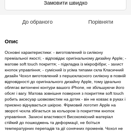
Замовити швидко
До обраного
Порівняти
Опис
Основні характеристики: - виготовлений із силікону
преміальної якості; - відповідає оригінальному дизайну Apple; -
матове soft touch покриття; - підкладка із мікрофібри; - захист
кнопок управління; - сумісний із усіма типами скла Класичний
дизайн Чохол виготовлений з першокласного силікону в повній
відповідності до оригінального дизайну Apple, тому ідеально
облягає витончені контури вашого iPhone, не збільшуючи його
обсяг і вагу. Матова зовнішня поверхня з покриттям soft touch
робить аксесуар шовковистим на дотик - він не ковзає в руках і
приємно відчувається шкірою. Фірмовий логотип Apple на
звороті чохла збігається за кольором із покриттям кнопок
управління. Захисні властивості Високоякісний матеріал
стійкий до пошкоджень та деформації, не боїться
температурних перепадів та дії сонячних променів. Чохол не