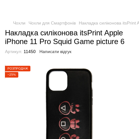
Чохли
Чохли для Смартфонів
Накладка силіконова itsPrint 
Накладка силіконова itsPrint Apple
iPhone 11 Pro Squid Game picture 6
Артикул:
11450
Написати відгук
РОЗПРОДАЖ
−25%