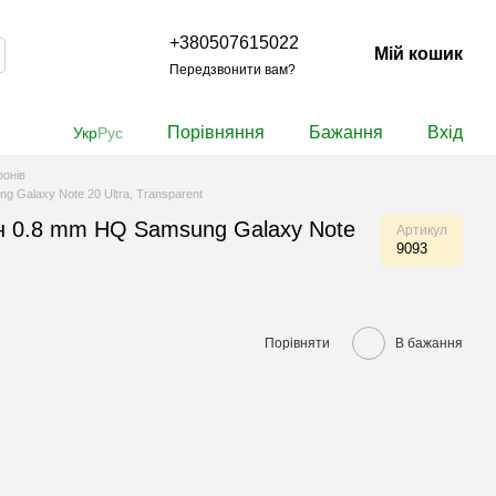
+380507615022
Мій кошик
Передзвонити вам?
Порівняння
Бажання
Вхід
Укр
Рус
онів
 Galaxy Note 20 Ultra, Transparent
 0.8 mm HQ Samsung Galaxy Note
Артикул
9093
Порівняти
В бажання