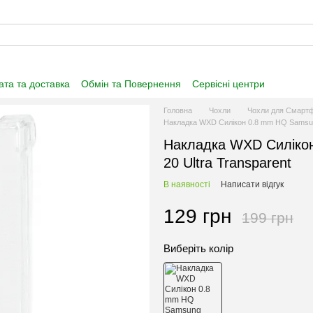
та та доставка
Обмін та Повернення
Сервісні центри
нформація
Угода користувача
Договір публічної оферти
Головна
Чохли
Чохли для Смартф
Накладка WXD Силікон 0.8 mm HQ Samsung
Накладка WXD Силікон
20 Ultra Transparent
В наявності
Написати відгук
129 грн
199 грн
Виберіть колір