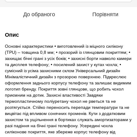
До обраного
Порівняти
Опис
Основні характеристики • виготовлений із міцного силікону
(TPU) – товщина 0,8 мм; • прозорий із глянцовим покриттям; •
захищає бічні грані з усіх боків; • захисні борти навколо камери
та дисплея телефону; • посилений захист у кутах чохла; •
сумісний із усіма захисними склом Універсальний дизайн
Мінімалістичний дизайн з прозорою поверхнею. Підкреслює
оформлення заднього корпусу телефону та залишає видимим
логотип бренду. Покриття зовні глянцове, що робить чохол
приємним на дотик. Захисні властивості Завдяки
термопластичному поліуретану чохол не рветься та не
розтягується. Стійко переносить перепади температури та не
вицвітає під впливом сонячних променів. Кути з додатковим
захистом та ущільнення в бортиках служать амортизаторами у
разі падіння на бічні грані телефону. Усередині чохла
силіконове покриття, яке збереже корпус телефону від