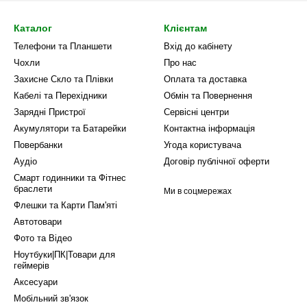
Каталог
Клієнтам
Телефони та Планшети
Вхід до кабінету
Чохли
Про нас
Захисне Скло та Плівки
Оплата та доставка
Кабелі та Перехідники
Обмін та Повернення
Зарядні Пристрої
Сервісні центри
Акумулятори та Батарейки
Контактна інформація
Повербанки
Угода користувача
Аудіо
Договір публічної оферти
Смарт годинники та Фітнес
браслети
Ми в соцмережах
Флешки та Карти Пам'яті
Автотовари
Фото та Відео
Ноутбуки|ПК|Товари для
геймерів
Аксесуари
Мобільний зв'язок