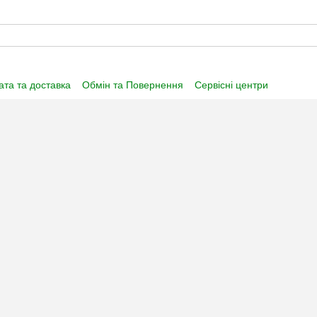
та та доставка
Обмін та Повернення
Сервісні центри
нформація
Угода користувача
Договір публічної оферти