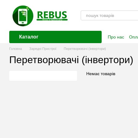
Перейти до основного контенту
Каталог
Про нас
Опла
Контактна і
Головна
Зарядні Пристрої
Перетворювачі (інвертори)
Перетворювачі (інвертори)
Немає товарів