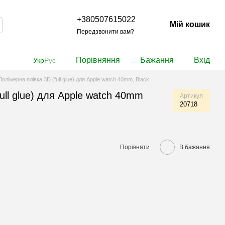
+380507615022
Мій кошик
Передзвонити вам?
Порівняння
Бажання
Вхід
Укр
Рус
Полімерна плівка 3D (full glue) для Apple watch 40mm, Black
ull glue) для Apple watch 40mm
Артикул
20718
Порівняти
В бажання