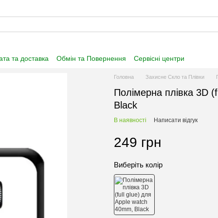
та та доставка
Обмін та Повернення
Сервісні центри
нформація
Угода користувача
Договір публічної оферти
Головна
Захисне Скло та Плівки
Полімерна плівка 3D (f
Black
В наявності
Написати відгук
249 грн
Виберіть колір