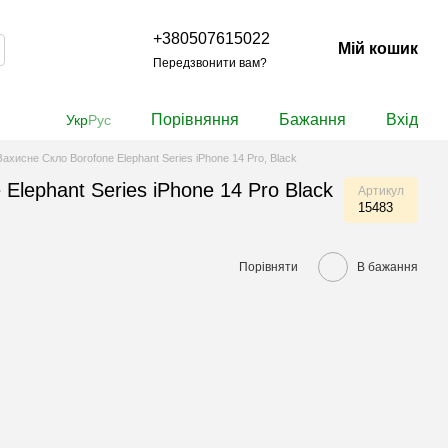
+380507615022
Мій кошик
Передзвонити вам?
Порівняння
Бажання
Вхід
Укр
Рус
Захисне Cкло Borofone Elephant Series iPhone 14 Pro, Black
Elephant Series iPhone 14 Pro Black
Артикул
15483
Порівняти
В бажання