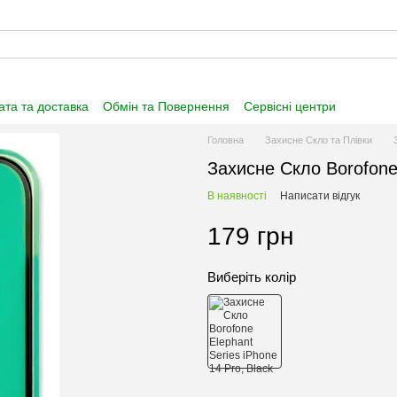
та та доставка
Обмін та Повернення
Сервісні центри
нформація
Угода користувача
Договір публічної оферти
Головна
Захисне Скло та Плівки
Захисне Cкло Borofone 
В наявності
Написати відгук
179 грн
Виберіть колір