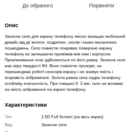
До обраного
Порівняти
Опис
Захисне скло для екрану телефону якісно захищає мобільний
девайс від дії вологи, подряпин, сколів і інших механічних
пошкоджень. Скло повністю покриває поверхню екрану
телефону не залишаючи проміжків між ним і корпусом.
Проклеювання скла здійснюється по його рамці. Захисне скло
має міру твердості 9Н. Воно повністю прозоре, не
перешкоджає роботі сенсорів екрану і не знижує якість і
яскравість зображення. Золота рамка скла надає телефону
особливу елегантність. При товщині 0. 3 мм, скло не впливає
на якість зображення на екрані телефону.
Характеристики
Тип
2,5D Full Screen (на весь екран)
Вид
Захисне скло