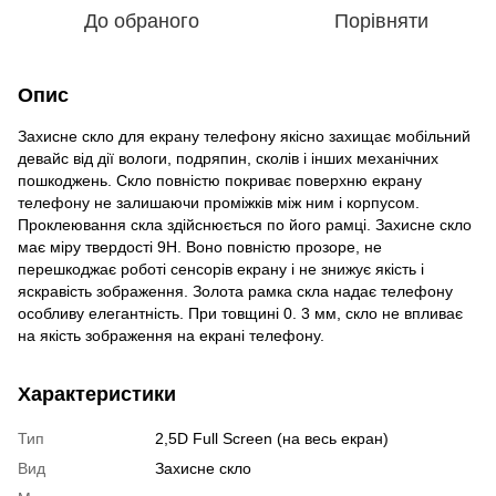
До обраного
Порівняти
Опис
Захисне скло для екрану телефону якісно захищає мобільний
девайс від дії вологи, подряпин, сколів і інших механічних
пошкоджень. Скло повністю покриває поверхню екрану
телефону не залишаючи проміжків між ним і корпусом.
Проклеювання скла здійснюється по його рамці. Захисне скло
має міру твердості 9Н. Воно повністю прозоре, не
перешкоджає роботі сенсорів екрану і не знижує якість і
яскравість зображення. Золота рамка скла надає телефону
особливу елегантність. При товщині 0. 3 мм, скло не впливає
на якість зображення на екрані телефону.
Характеристики
Тип
2,5D Full Screen (на весь екран)
Вид
Захисне скло