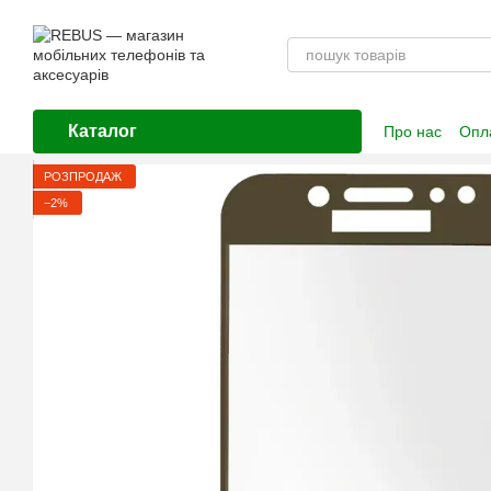
Перейти до основного контенту
Каталог
Про нас
Опла
Контактна і
РОЗПРОДАЖ
−2%