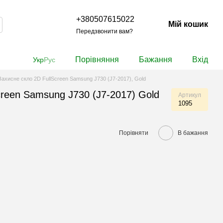
+380507615022
Мій кошик
Передзвонити вам?
Порівняння
Бажання
Вхід
Укр
Рус
Захисне скло 2D FullScreen Samsung J730 (J7-2017), Gold
creen Samsung J730 (J7-2017) Gold
Артикул
1095
Порівняти
В бажання