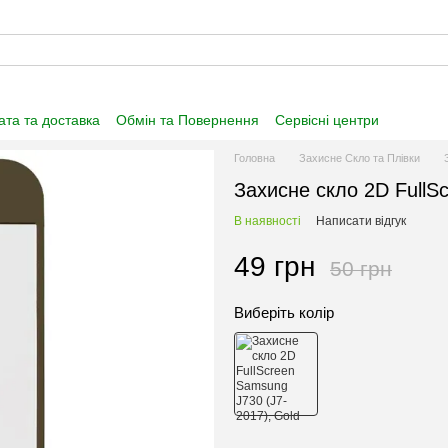
та та доставка
Обмін та Повернення
Сервісні центри
нформація
Угода користувача
Договір публічної оферти
Головна
Захисне Скло та Плівки
Захисне скло 2D FullS
В наявності
Написати відгук
49 грн
50 грн
Виберіть колір