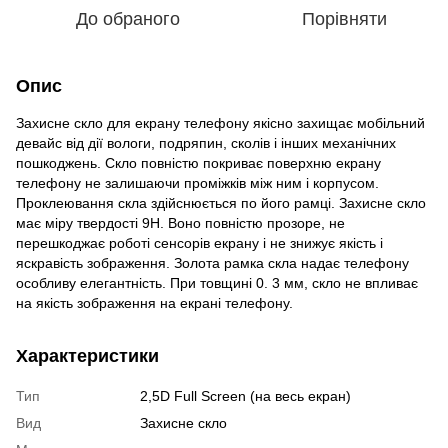
До обраного
Порівняти
Опис
Захисне скло для екрану телефону якісно захищає мобільний
девайс від дії вологи, подряпин, сколів і інших механічних
пошкоджень. Скло повністю покриває поверхню екрану
телефону не залишаючи проміжків між ним і корпусом.
Проклеювання скла здійснюється по його рамці. Захисне скло
має міру твердості 9Н. Воно повністю прозоре, не
перешкоджає роботі сенсорів екрану і не знижує якість і
яскравість зображення. Золота рамка скла надає телефону
особливу елегантність. При товщині 0. 3 мм, скло не впливає
на якість зображення на екрані телефону.
Характеристики
Тип
2,5D Full Screen (на весь екран)
Вид
Захисне скло