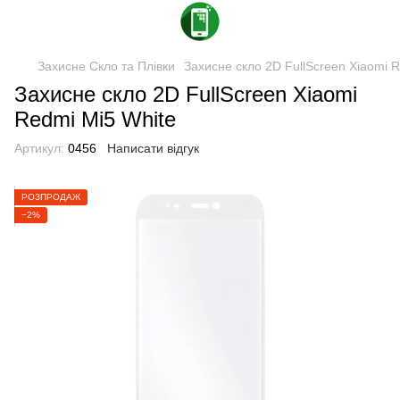
Захисне Скло та Плівки
Захисне скло 2D FullScreen Xiaomi R
Захисне скло 2D FullScreen Xiaomi
Redmi Mi5 White
Артикул:
0456
Написати відгук
РОЗПРОДАЖ
−2%