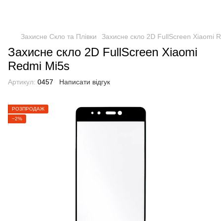
Захисне Скло та Плівки
Захисне скло 2D FullScreen Xiaomi 
Захисне скло 2D FullScreen Xiaomi
Redmi Mi5s
Артикул:
0457
Написати відгук
РОЗПРОДАЖ
−2%