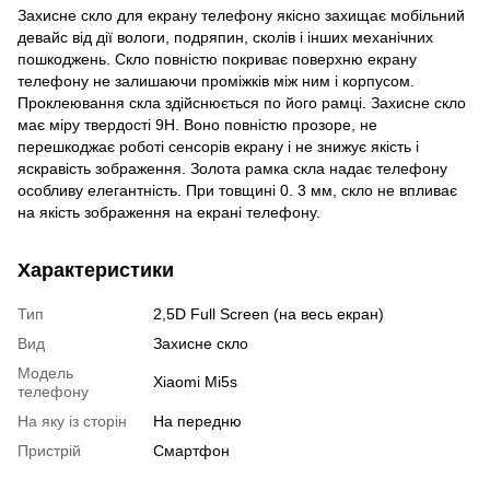
Захисне скло для екрану телефону якісно захищає мобільний
девайс від дії вологи, подряпин, сколів і інших механічних
пошкоджень. Скло повністю покриває поверхню екрану
телефону не залишаючи проміжків між ним і корпусом.
Проклеювання скла здійснюється по його рамці. Захисне скло
має міру твердості 9Н. Воно повністю прозоре, не
перешкоджає роботі сенсорів екрану і не знижує якість і
яскравість зображення. Золота рамка скла надає телефону
особливу елегантність. При товщині 0. 3 мм, скло не впливає
на якість зображення на екрані телефону.
Характеристики
Тип
2,5D Full Screen (на весь екран)
Вид
Захисне скло
Модель
Xiaomi Mi5s
телефону
На яку із сторін
На передню
Пристрiй
Смартфон