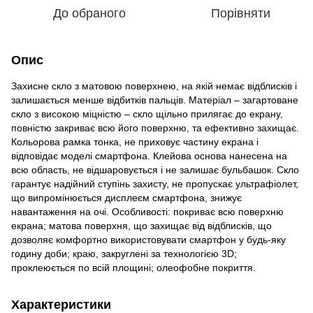
До обраного
Порівняти
Опис
Захисне скло з матовою поверхнею, на якій немає відблисків і
залишається менше відбитків пальців. Матеріал – загартоване
скло з високою міцністю – скло щільно прилягає до екрану,
повністю закриває всю його поверхню, та ефективно захищає.
Кольорова рамка тонка, не приховує частину екрана і
відповідає моделі смартфона. Клейова основа нанесена на
всю область, не відшаровується і не залишає бульбашок. Скло
гарантує надійний ступінь захисту, не пропускає ультрафіолет,
що випромінюється дисплеєм смартфона, знижує
навантаження на очі. Oсобливості: покриває всю поверхню
екрана; матова поверхня, що захищає від відблисків, що
дозволяє комфортно використовувати смартфон у будь-яку
годину доби; краю, закруглені за технологією 3D;
проклеюється по всій площині; олеофобне покриття.
Характеристики