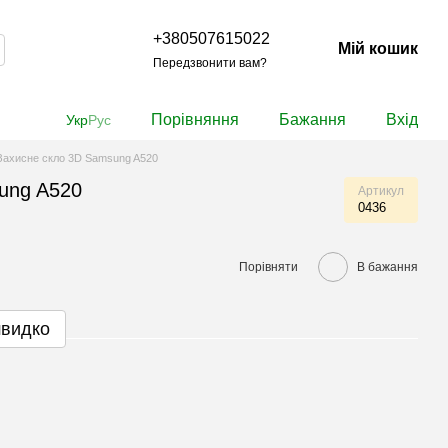
+380507615022
Мій кошик
Передзвонити вам?
Порівняння
Бажання
Вхід
Укр
Рус
Захисне скло 3D Samsung A520
ung A520
Артикул
0436
Порівняти
В бажання
швидко