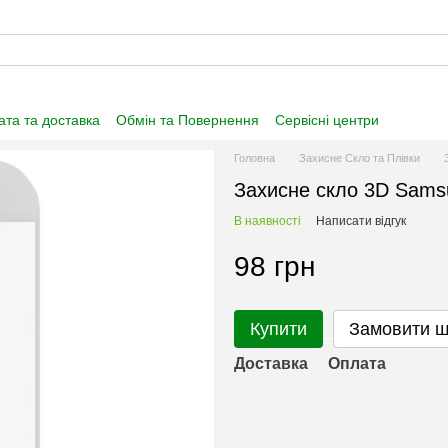
та та доставка
Обмін та Повернення
Сервісні центри
нформація
Угода користувача
Договір публічної оферти
Головна
Захисне Скло та Плівки
Захисне скло 3D Sams
В наявності
Написати відгук
98 грн
Купити
Замовити 
Доставка
Оплата