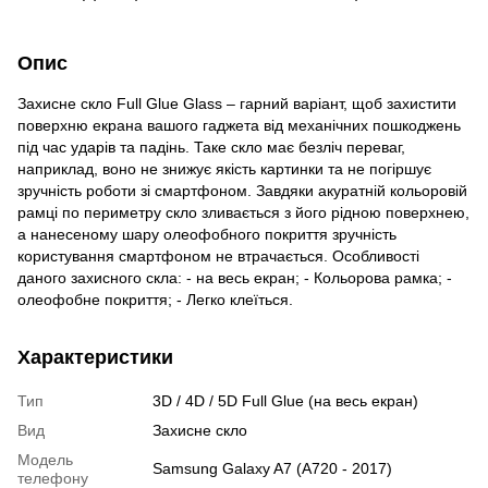
Опис
Захисне скло Full Glue Glass – гарний варіант, щоб захистити
поверхню екрана вашого гаджета від механічних пошкоджень
під час ударів та падінь. Таке скло має безліч переваг,
наприклад, воно не знижує якість картинки та не погіршує
зручність роботи зі смартфоном. Завдяки акуратній кольоровій
рамці по периметру скло зливається з його рідною поверхнею,
а нанесеному шару олеофобного покриття зручність
користування смартфоном не втрачається. Особливості
даного захисного скла: - на весь екран; - Кольорова рамка; -
олеофобне покриття; - Легко клеїться.
Характеристики
Тип
3D / 4D / 5D Full Glue (на весь екран)
Вид
Захисне скло
Модель
Samsung Galaxy A7 (A720 - 2017)
телефону