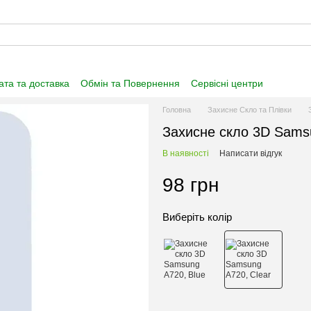
та та доставка
Обмін та Повернення
Сервісні центри
нформація
Угода користувача
Договір публічної оферти
Головна
Захисне Скло та Плівки
Захисне скло 3D Sams
В наявності
Написати відгук
98 грн
Виберіть колір