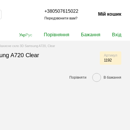
+380507615022
Мій кошик
Передзвонити вам?
Порівняння
Бажання
Вхід
Укр
Рус
Захисне скло 3D Samsung A720, Clear
ung A720 Clear
Артикул
1192
Порівняти
В бажання