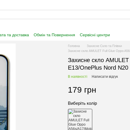
та та доставка
Обмін та Повернення
Сервісні центри
нформація
Угода користувача
Договір публічної оферти
Головна
Захисне Скло та Плівки
Захисне скло AMULET Full Glue Oppo A56
Захисне скло AMULET 
E13/OnePlus Nord N20 
В наявності
Написати відгук
179 грн
Виберіть колір