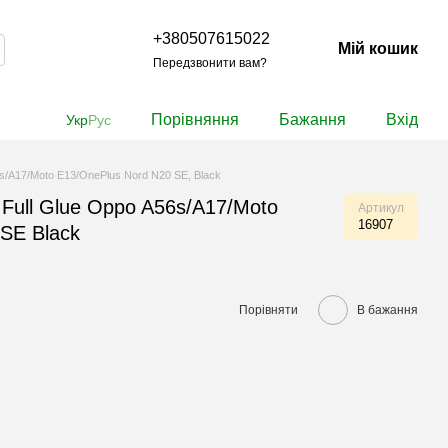
+380507615022
Мій кошик
Передзвонити вам?
Порівняння
Бажання
Вхід
Укр
Рус
s/A17/Moto E13/OnePlus Nord N20 SE, Black
Full Glue Oppo A56s/A17/Moto
Артикул
16907
SE Black
Порівняти
В бажання