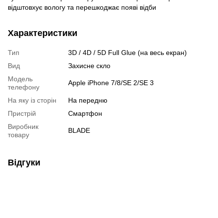
відштовхує вологу та перешкоджає появі відби
Характеристики
Тип
3D / 4D / 5D Full Glue (на весь екран)
Вид
Захисне скло
Модель
Apple iPhone 7/8/SE 2/SE 3
телефону
На яку із сторін
На передню
Пристрiй
Смартфон
Виробник
BLADE
товару
Відгуки