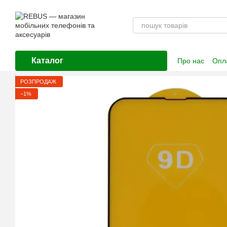
Перейти до основного контенту
Каталог
Про нас
Опла
Контактна і
РОЗПРОДАЖ
−1%