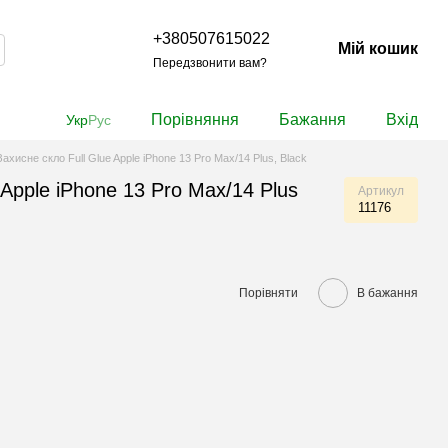
+380507615022
Мій кошик
Передзвонити вам?
Порівняння
Бажання
Вхід
Укр
Рус
Захисне скло Full Glue Apple iPhone 13 Pro Max/14 Plus, Black
 Apple iPhone 13 Pro Max/14 Plus
Артикул
11176
Порівняти
В бажання