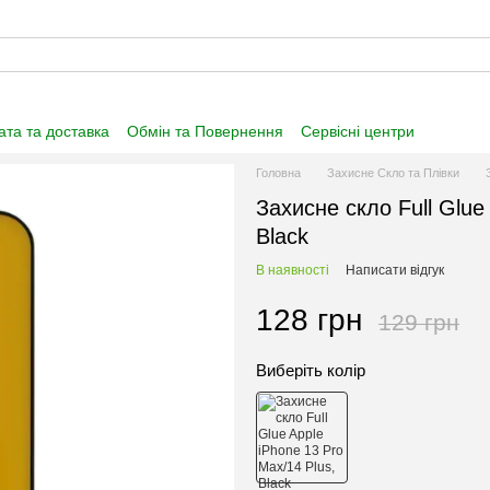
та та доставка
Обмін та Повернення
Сервісні центри
нформація
Угода користувача
Договір публічної оферти
Головна
Захисне Скло та Плівки
Захисне скло Full Glue
Black
В наявності
Написати відгук
128 грн
129 грн
Виберіть колір