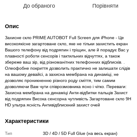
До обраного
Порівняти
Опис
Захисне скло PRIME AUTOBOT Full Screen для iPhone - Це
високоякісне загартоване скло, яке не тільки захистить екран
Вашого телефону від подряпин і тріщин, але й порадує Вас у
плавності роботи сенсорів і тактильних відчуттях, а також
збереже ваш зір, від різноманітних телефонних відблисків. .
Олеофобне покриття дозволить практично не залишати слідів
на вашому девайсі, а захисна мембрана на динаміці, не
дозволяє проникненню різного роду сміття, тим самим
дозволяючи Вам чути співрозмовника ясно і чітко. Переваги:
Захисна мембрана на динаміці Анти-відбитки пальців Захист
від подряпин Висока сенсорна чутливість Загартоване скло 9H
HD ультра ясність Антивідблискний захист очей
Характеристики
Тип
3D / 4D / 5D Full Glue (на весь екран)