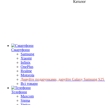
Каталог
Смартфони
Samsung
Xiaomi
Infinix
OnePlus
Realme
Motorola
Дивуйте подарунками, даруйте Galaxy Samsung S25 |
Всі товари
Телефони
Maxcom
Sigma
Verico