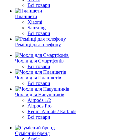
Всі товари
Планшети
Xiaomi
Samsung
Всі товари
Ремінці для телефону
Чохли для Смартфонів
Всі товари
Чохли для Планшетів
Всі товари
Чохли для Навушників
Airpods 1/2
Airpods Pro
Redmi Airdots / Earbuds
Всі товари
Сумісний бренд
Apple