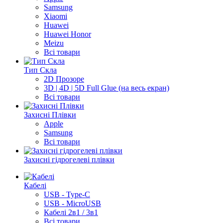
Samsung
Xiaomi
Huawei
Huawei Honor
Meizu
Всі товари
Тип Скла
2D Прозоре
3D | 4D | 5D Full Glue (на весь екран)
Всі товари
Захисні Плівки
Apple
Samsung
Всі товари
Захисні гідрогелеві плівки
Кабелі
USB - Type-C
USB - MicroUSB
Кабелі 2в1 / 3в1
Всі товари