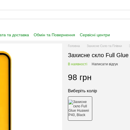
та та доставка
Обмін та Повернення
Сервісні центри
нформація
Угода користувача
Договір публічної оферти
Головна
Захисне Скло та Плівки
Захисне скло Full Glue
В наявності
Написати відгук
98 грн
Виберіть колір