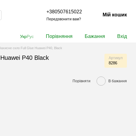
+380507615022
Мій кошик
Передзвонити вам?
Порівняння
Бажання
Вхід
Укр
Рус
Захисне скло Full Glue Huawei P40, Black
 Huawei P40 Black
Артикул
8286
Порівняти
В бажання