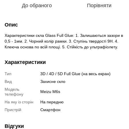
До обраного
Порівняти
Опис
Характеристики скла Glass Full Glue: 1. Залишаються зазори в
0,5 - 1мм. 2. Чорний колір рамки. 3. Ступінь твердості 9H. 4.
Клеюча основа по всій площі. 5. Стійкість до ультрафіолету.
Характеристики
Тип
3D / 4D / 5D Full Glue (на весь екран)
Вид
Захисне скло
Модель
Meizu M6s
телефону
На яку із сторін
На передню
Пристрiй
Смартфон
Відгуки