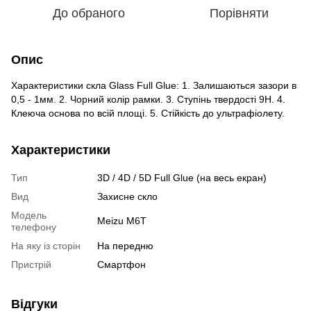
До обраного
Порівняти
Опис
Характеристики скла Glass Full Glue: 1. Залишаються зазори в
0,5 - 1мм. 2. Чорний колір рамки. 3. Ступінь твердості 9H. 4.
Клеюча основа по всій площі. 5. Стійкість до ультрафіолету.
Характеристики
Тип
3D / 4D / 5D Full Glue (на весь екран)
Вид
Захисне скло
Модель
Meizu M6T
телефону
На яку із сторін
На передню
Пристрiй
Смартфон
Відгуки