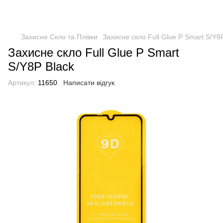
Захисне Скло та Плівки
Захисне скло Full Glue P Smart S/Y8P
Захисне скло Full Glue P Smart
S/Y8P Black
Артикул:
11650
Написати відгук