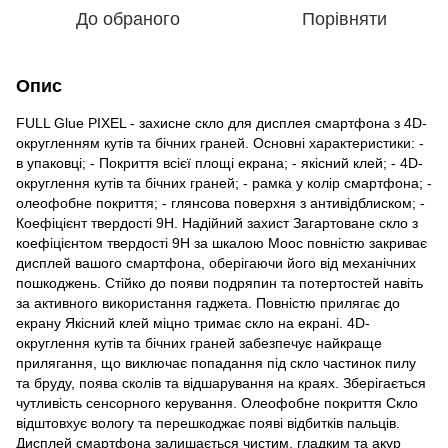
До обраного
Порівняти
Опис
FULL Glue PIXEL - захисне скло для дисплея смартфона з 4D-
округленням кутів та бічних граней. Основні характеристики: -
в упаковці; - Покриття всієї площі екрана; - якісний клей; - 4D-
округлення кутів та бічних граней; - рамка у колір смартфона; -
олеофобне покриття; - глянсова поверхня з антивідблиском; -
Коефіцієнт твердості 9Н. Надійний захист Загартоване скло з
коефіцієнтом твердості 9Н за шкалою Моос повністю закриває
дисплей вашого смартфона, оберігаючи його від механічних
пошкоджень. Стійко до появи подряпин та потертостей навіть
за активного використання гаджета. Повністю прилягає до
екрану Якісний клей міцно тримає скло на екрані. 4D-
округлення кутів та бічних граней забезпечує найкраще
прилягання, що виключає попадання під скло частинок пилу
та бруду, поява сколів та відшарування на краях. Зберігається
чутливість сенсорного керування. Олеофобне покриття Скло
відштовхує вологу та перешкоджає появі відбитків пальців.
Дисплей смартфона залишається чистим, гладким та акур