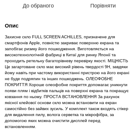
До обраного
Порівняти
Опис
Захисне скло FULL SCREEN ACHILLES, призначене для
смартфонів Apple, повністю закриває поверхню екрана та
запобігає ризику його пошкодження. Виготовляється на
високотехнологічній фабриці в Китаї для ринку Японії та
проходить ретельну багаторівневу перевірку якості. МІЦНІСТЬ
Це загартоване скло має високий рівень твердості 9H, завдяки
йому навіть при частому використанні пристрою на його екрані
не буде подряпин та інших пошкоджень. ОЛЕОФОБНЕ
ПОКРИТТЯ Хороше олеофобне покриття допомагає уникнути
появи плям і відбитків пальців на поверхні екрана та покращує
ковзання по ньому. ПРОСТА ВСТАНОВЛЕННЯ За рахунок
якісної клейової основи скло можна встановити на екран
самостійно без зайвих зусиль. У комплект також входять стікер
для видалення пилу, волога серветка та мікрофібра, за
допомогою яких можна очистити дисплей перед
встановленням.