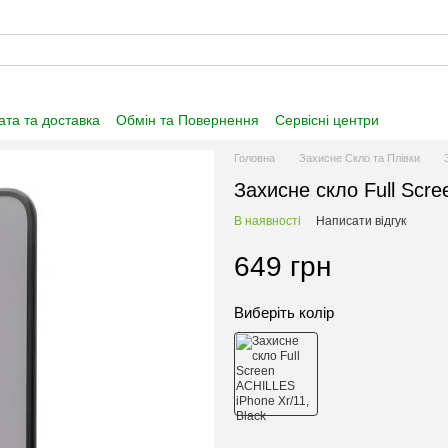
та та доставка
Обмін та Повернення
Сервісні центри
нформація
Угода користувача
Договір публічної оферти
Головна
Захисне Скло та Плівки
Захисне скло Full Scre
В наявності
Написати відгук
649 грн
Виберіть колір