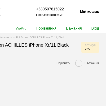
+380507615022
Мій кошик
Передзвонити вам?
Порівняння
Бажання
Вхід
Укр
Рус
Захисне скло Full Screen ACHILLES iPhone Xr/11, Black
en ACHILLES iPhone Xr/11 Black
Артикул
7255
Порівняти
В бажання