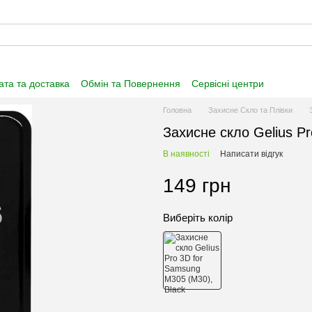
та та доставка
Обмін та Повернення
Сервісні центри
нформація
Угода користувача
Договір публічної оферти
Головна
Захисне Скло та Плівки
Захисне скло Gelius P
В наявності
Написати відгук
149 грн
Виберіть колір