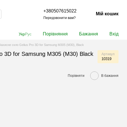
+380507615022
Мій кошик
Передзвонити вам?
Порівняння
Бажання
Вхід
Укр
Рус
Захисне скло Gelius Pro 3D for Samsung M305 (M30), Black
ro 3D for Samsung M305 (M30) Black
Артикул
10319
Порівняти
В бажання