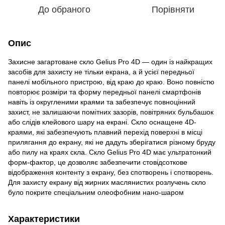
До обраного
Порівняти
Опис
Захисне загартоване скло Gelius Pro 4D — один із найкращих
засобів для захисту не тільки екрана, а й усієї передньої
панелі мобільного пристрою, від краю до краю. Воно повністю
повторює розміри та форму передньої панелі смартфонів
навіть із округленими краями та забезпечує повноцінний
захист, не залишаючи помітних зазорів, повітряних бульбашок
або слідів клейового шару на екрані. Скло оснащене 4D-
краями, які забезпечують плавний перехід поверхні в місці
прилягання до екрану, які не дадуть зберігатися різному бруду
або пилу на краях скла. Скло Gelius Pro 4D має ультратонкий
форм-фактор, це дозволяє забезпечити стовідсоткове
відображення контенту з екрану, без спотворень і спотворень.
Для захисту екрану від жирних маслянистих розлучень скло
було покрите спеціальним олеофобним нано-шаром
Характеристики