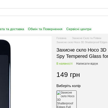
та та доставка
Обмін та Повернення
Сервісні центри
нформація
Угода користувача
Договір публічної оферти
Головна
Захисне Скло та Плівки
Захисне скло Hoco 3D Shatterproof Edges F
Захисне скло Hoco 3D S
Spy Tempered Glass for
В наявності
Написати відгук
149 грн
Виберіть колір