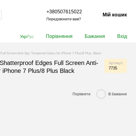
+380507615022
Мій кошик
Передзвонити вам?
Порівняння
Бажання
Вхід
Укр
Рус
ull Screen Anti-Spy Tempered Glass for iPhone 7 Plus/8 Plus, Black
hatterproof Edges Full Screen Anti-
Артикул
7735
 iPhone 7 Plus/8 Plus Black
Порівняти
В бажання