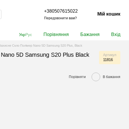
+380507615022
Мій кошик
Передзвонити вам?
Порівняння
Бажання
Вхід
Укр
Рус
Захисне Скло Полімер Nano 5D Samsung S20 Plus, Black
 Nano 5D Samsung S20 Plus Black
Артикул
11816
Порівняти
В бажання