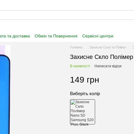
та та доставка
Обмін та Повернення
Сервісні центри
нформація
Угода користувача
Договір публічної оферти
Головна
Захисне Скло та Плівки
Захисне Скло Полімер
В наявності
Написати відгук
149 грн
Виберіть колір