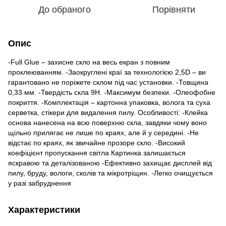
До обраного
Порівняти
Опис
-Full Glue – захисне скло на весь екран з повним
проклеюванням. -Заокруглені краї за технологією 2,5D – ви
гарантовано не поріжете склом під час установки. -Товщина
0,33 мм. -Твердість скла 9H. -Максимум безпеки. -Олеофобне
покриття. -Комплектація – картонна упаковка, волога та суха
серветка, стікери для видалення пилу. Oсобливості: -Клейка
основа нанесена на всю поверхню скла, завдяки чому воно
щільно прилягає не лише по краях, але й у середині. -Не
відстає по краях, як звичайне прозоре скло. -Високий
коефіцієнт пропускання світла Картинка залишається
яскравою та деталізованою -Ефективно захищає дисплей від
пилу, бруду, вологи, сколів та мікротріщин. -Легко очищується
у разі забруднення
Характеристики