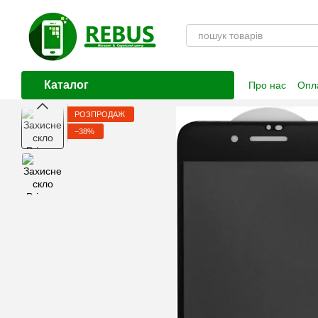
Перейти до основного контенту
Каталог
Про нас
Опла
Контактна і
РОЗПРОДАЖ
−38%