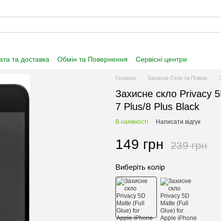
та та доставка
Обмін та Повернення
Сервісні центри
нформація
Угода користувача
Договір публічної оферти
Головна
Захисне Скло та Плівки
Захисне скло Privacy 5D
7 Plus/8 Plus Black
В наявності
Написати відгук
149 грн
239 грн
Виберіть колір