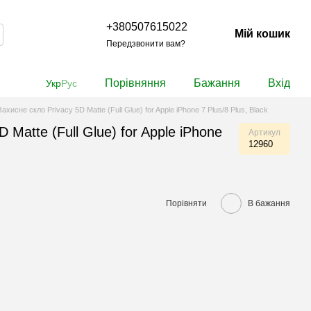
+380507615022
Мій кошик
Передзвонити вам?
Порівняння
Бажання
Вхід
Укр
Рус
Захисне скло Privacy 5D Matte (Full Glue) for Apple iPhone 7 Plus/8 Plus, Black
 Matte (Full Glue) for Apple iPhone
Артикул
12960
Порівняти
В бажання