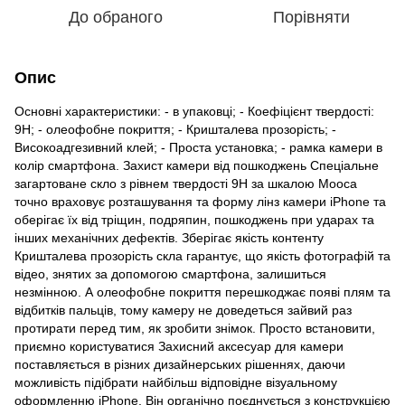
До обраного
Порівняти
Опис
Основні характеристики: - в упаковці; - Коефіцієнт твердості:
9Н; - олеофобне покриття; - Кришталева прозорість; -
Високоадгезивний клей; - Проста установка; - рамка камери в
колір смартфона. Захист камери від пошкоджень Спеціальне
загартоване скло з рівнем твердості 9Н за шкалою Мооса
точно враховує розташування та форму лінз камери iPhone та
оберігає їх від тріщин, подряпин, пошкоджень при ударах та
інших механічних дефектів. Зберігає якість контенту
Кришталева прозорість скла гарантує, що якість фотографій та
відео, знятих за допомогою смартфона, залишиться
незмінною. А олеофобне покриття перешкоджає появі плям та
відбитків пальців, тому камеру не доведеться зайвий раз
протирати перед тим, як зробити знімок. Просто встановити,
приємно користуватися Захисний аксесуар для камери
поставляється в різних дизайнерських рішеннях, даючи
можливість підібрати найбільш відповідне візуальному
оформленню iPhone. Він органічно поєднується з конструкцією