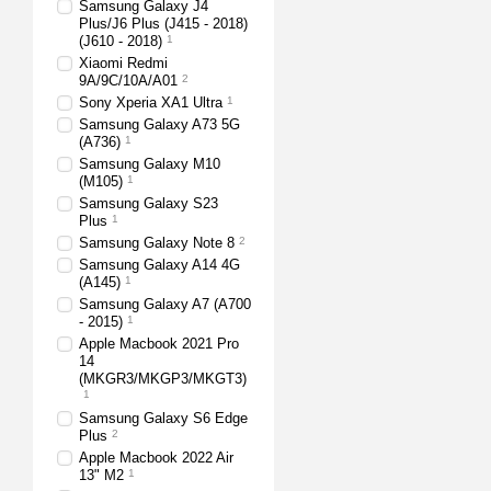
Samsung Galaxy J4
Plus/J6 Plus (J415 - 2018)
(J610 - 2018)
1
Xiaomi Redmi
9A/9C/10A/A01
2
Sony Xperia XA1 Ultra
1
Samsung Galaxy A73 5G
(A736)
1
Samsung Galaxy M10
(M105)
1
Samsung Galaxy S23
Plus
1
Samsung Galaxy Note 8
2
Samsung Galaxy A14 4G
(A145)
1
Samsung Galaxy A7 (A700
- 2015)
1
Apple Macbook 2021 Pro
14
(MKGR3/MKGP3/MKGT3)
1
Samsung Galaxy S6 Edge
Plus
2
Apple Macbook 2022 Air
13" M2
1