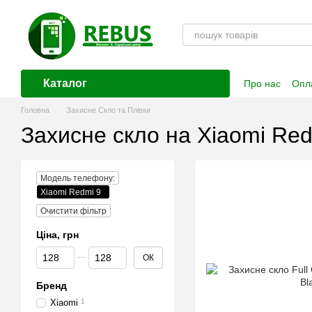
Перейти до основного контенту
Каталог
Про нас
Опла
Контактна і
Головна
Захисне Скло та Плівки
Захисне скло на Xiaomi Red
Модель телефону:
Xiaomi Redmi 9
Очистити фільтр
Ціна, грн
Від Ціна, грн
До Ціна, грн
ОК
Бренд
Xiaomi
1