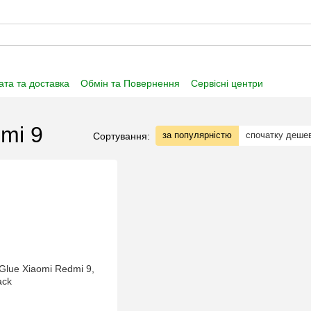
та та доставка
Обмін та Повернення
Сервісні центри
нформація
Угода користувача
Договір публічної оферти
mi 9
за популярністю
спочатку деше
Сортування: