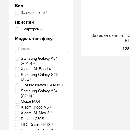
Вид
Захисне скло
1
Пристрiй
Смартфон
1
Захисне скло Full 
Модель телефону
Bl
128
Samsung Galaxy A34
(A346)
2
Xiaomi Mi Band 4
1
Samsung Galaxy S23
Ultra
1
TP-Link Neffos C9 Max
1
Samsung Galaxy A24
(A245)
1
Meizu MX4
1
Xiaomi Poco M5
1
Xiaomi Mi Max 3
1
Realme C30S
1
HTC Desire 626G
1