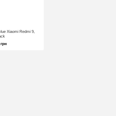
Glue Xiaomi Redmi 9,
ack
 грн