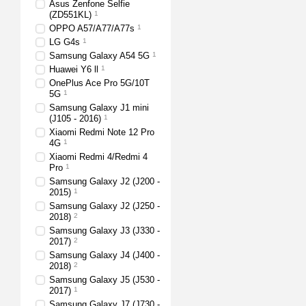
Asus Zenfone Selfie
(ZD551KL)
1
OPPO A57/A77/A77s
1
LG G4s
1
Samsung Galaxy A54 5G
1
Huawei Y6 ll
1
OnePlus Ace Pro 5G/10T
5G
1
Samsung Galaxy J1 mini
(J105 - 2016)
1
Xiaomi Redmi Note 12 Pro
4G
1
Xiaomi Redmi 4/Redmi 4
Pro
1
Samsung Galaxy J2 (J200 -
2015)
1
Samsung Galaxy J2 (J250 -
2018)
2
Samsung Galaxy J3 (J330 -
2017)
2
Samsung Galaxy J4 (J400 -
2018)
2
Samsung Galaxy J5 (J530 -
2017)
1
Samsung Galaxy J7 (J730 -