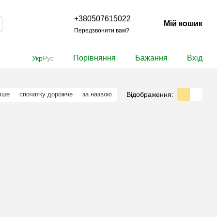
+380507615022
Мій кошик
Передзвонити вам?
Порівняння
Бажання
Вхід
Укр
Рус
Відображення:
вше
спочатку дорожче
за назвою