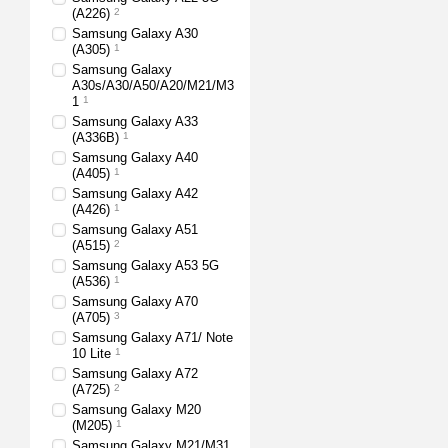
(A226)
2
Samsung Galaxy A30
(A305)
1
Samsung Galaxy
A30s/A30/A50/A20/M21/M3
1
1
Samsung Galaxy A33
(A336B)
1
Samsung Galaxy A40
(A405)
1
Samsung Galaxy A42
(A426)
1
Samsung Galaxy A51
(A515)
2
Samsung Galaxy A53 5G
(A536)
1
Samsung Galaxy A70
(A705)
3
Samsung Galaxy A71/ Note
10 Lite
1
Samsung Galaxy A72
(A725)
2
Samsung Galaxy M20
(M205)
1
Samsung Galaxy M21/M31