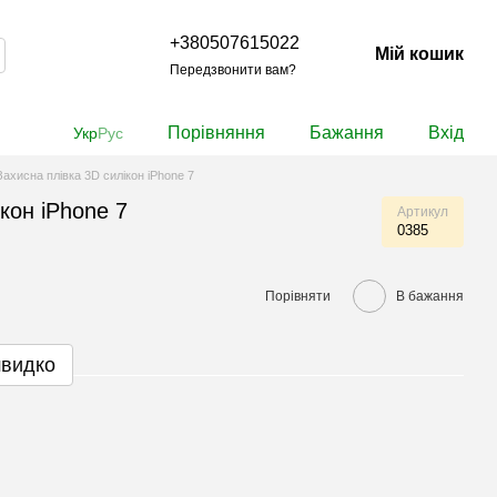
+380507615022
Мій кошик
Передзвонити вам?
Порівняння
Бажання
Вхід
Укр
Рус
Захисна плівка 3D силікон iPhone 7
кон iPhone 7
Артикул
0385
Порівняти
В бажання
швидко