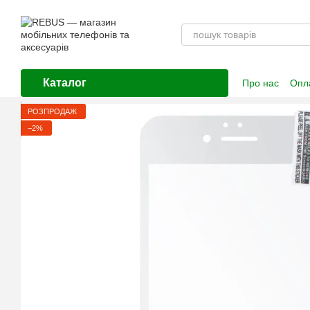
Перейти до основного контенту
Каталог
Про нас
Опла
Контактна і
РОЗПРОДАЖ
−2%