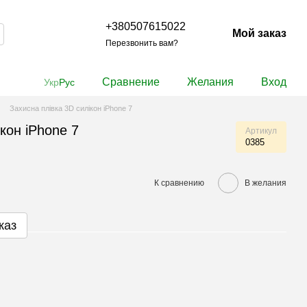
+380507615022
Мой заказ
Перезвонить вам?
Сравнение
Желания
Вход
Укр
Рус
Захисна плівка 3D силікон iPhone 7
кон iPhone 7
Артикул
0385
К сравнению
В желания
каз