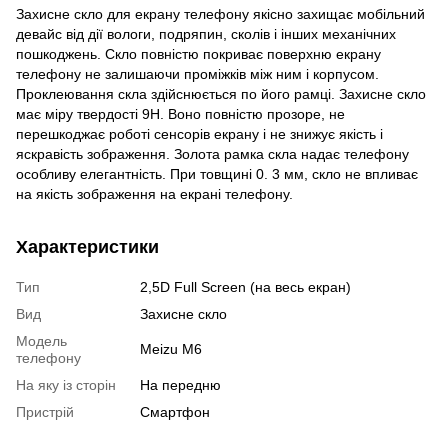
Захисне скло для екрану телефону якісно захищає мобільний
девайс від дії вологи, подряпин, сколів і інших механічних
пошкоджень. Скло повністю покриває поверхню екрану
телефону не залишаючи проміжків між ним і корпусом.
Проклеювання скла здійснюється по його рамці. Захисне скло
має міру твердості 9Н. Воно повністю прозоре, не
перешкоджає роботі сенсорів екрану і не знижує якість і
яскравість зображення. Золота рамка скла надає телефону
особливу елегантність. При товщині 0. 3 мм, скло не впливає
на якість зображення на екрані телефону.
Характеристики
Тип
2,5D Full Screen (на весь екран)
Вид
Захисне скло
Модель
Meizu M6
телефону
На яку із сторін
На передню
Пристрiй
Смартфон