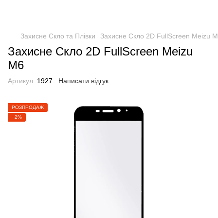
Захисне Скло та Плівки
Захисне Скло 2D FullScreen Meizu 
Захисне Скло 2D FullScreen Meizu
M6
Артикул:
1927
Написати відгук
РОЗПРОДАЖ
−2%