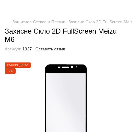
Защитное Стекло и Пленки
Захисне Скло 2D FullScreen Mei
Захисне Скло 2D FullScreen Meizu
M6
Артикул:
1927
Оставить отзыв
РАСПРОДАЖА
−2%