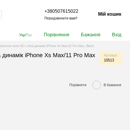
+380507615022
Мій кошик
Передзвонити вам?
Порівняння
Бажання
Вхід
Укр
Рус
Захисне скло 4D+ сітка динамік iPhone Xs Max/11 Pro Max, Black
а динамік iPhone Xs Max/11 Pro Max
Артикул
10513
Порівняти
В бажання