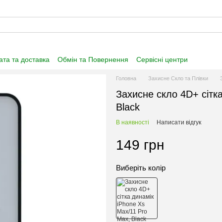
та та доставка
Обмін та Повернення
Сервісні центри
нформація
Угода користувача
Договір публічної оферти
Головна
Захисне Скло та Плівки
Захисне скло 4D+ сітк
Black
В наявності
Написати відгук
149 грн
Виберіть колір