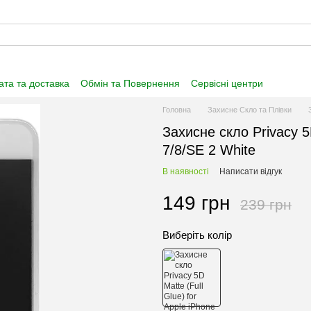
та та доставка
Обмін та Повернення
Сервісні центри
нформація
Угода користувача
Договір публічної оферти
Головна
Захисне Скло та Плівки
Захисне скло Privacy 5D
7/8/SE 2 White
В наявності
Написати відгук
149 грн
239 грн
Виберіть колір