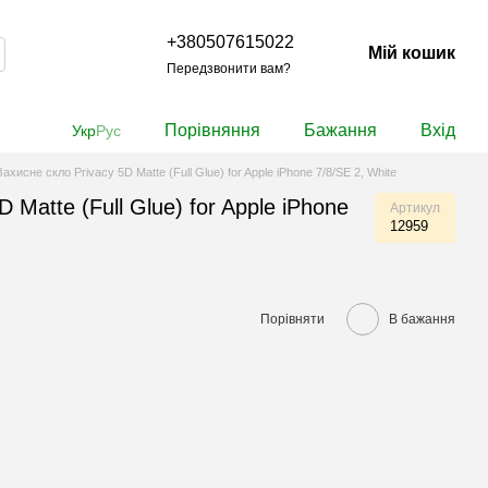
+380507615022
Мій кошик
Передзвонити вам?
Порівняння
Бажання
Вхід
Укр
Рус
Захисне скло Privacy 5D Matte (Full Glue) for Apple iPhone 7/8/SE 2, White
 Matte (Full Glue) for Apple iPhone
Артикул
12959
Порівняти
В бажання