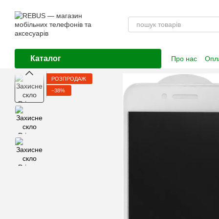
Перейти до основного контенту
Каталог
Про нас
Опла
Контактна і
РОЗПРОДАЖ
−38%