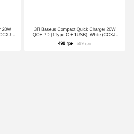
r 20W
ЗП Baseus Compact Quick Charger 20W
(CCXJ-
QC+ PD (1Type-C + 1USB), White (CCXJ-
B02)
499 грн
599 грн