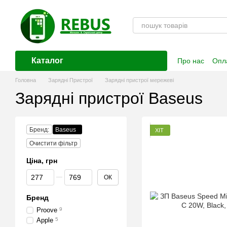
Перейти до основного контенту
Каталог
Про нас
Опла
Контактна і
Головна
Зарядні Пристрої
Зарядні пристрої мережеві
Зарядні пристрої Baseus
Бренд:
Baseus
ХІТ
Очистити фільтр
Ціна, грн
Від Ціна, грн
До Ціна, грн
ОК
Бренд
Proove
9
Apple
5