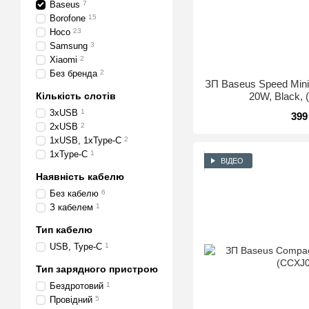
Baseus
7
Borofone
15
Hoco
23
Samsung
3
Xiaomi
2
Без бренда
2
ЗП Baseus Speed Mini
Кількість слотів
20W, Black,
3xUSB
1
399
2xUSB
2
1xUSB, 1xType-C
2
1xType-C
1
ВІДЕО
Наявність кабелю
Без кабелю
6
З кабелем
1
Тип кабелю
USB, Type-C
1
Тип зарядного пристрою
Бездротовий
1
Провідний
5