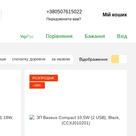
+380507615022
Мій кошик
Передзвонити вам?
Порівняння
Бажання
Вхід
Укр
Рус
Відображення:
вше
спочатку дорожче
за назвою
РОЗПРОДАЖ
−18%