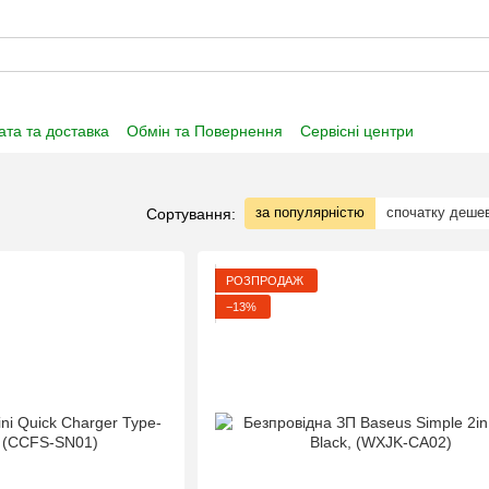
та та доставка
Обмін та Повернення
Сервісні центри
нформація
Угода користувача
Договір публічної оферти
за популярністю
спочатку деше
Сортування:
РОЗПРОДАЖ
−13%