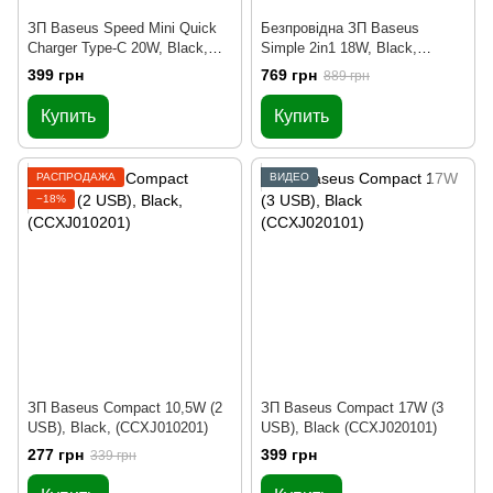
ЗП Baseus Speed Mini Quick
Безпровідна ЗП Baseus
Charger Type-C 20W, Black,
Simple 2in1 18W, Black,
(CCFS-SN01)
(WXJK-CA02)
399 грн
769 грн
889 грн
Купить
Купить
РАСПРОДАЖА
ВИДЕО
−18%
ЗП Baseus Compact 10,5W (2
ЗП Baseus Compact 17W (3
USB), Black, (CCXJ010201)
USB), Black (CCXJ020101)
277 грн
399 грн
339 грн