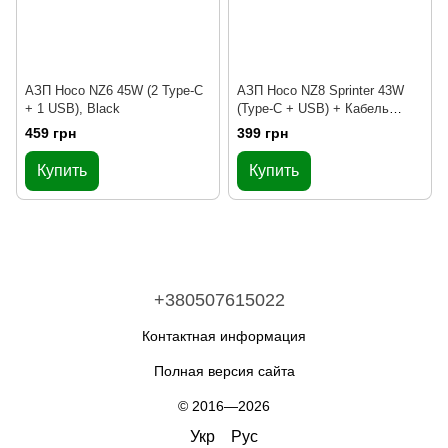
АЗП Hoco NZ6 45W (2 Type-C
АЗП Hoco NZ8 Sprinter 43W
+ 1 USB), Black
(Type-C + USB) + Кабель
Type-C to Type-C, Brown
459 грн
399 грн
Купить
Купить
+380507615022
Контактная информация
Полная версия сайта
© 2016—2026
Укр
Рус