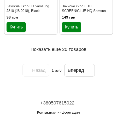
Захисне Скло 5D Samsung
Захисне скло FULL
J810 (J8-2018), Black
SCREEN/GLUE HQ Samsung
Galaxy A10/A10s/M10
98 грн
149 грн
(A105/A107/M105), Black
Купить
Купить
Показать еще 20 товаров
Назад
Вперед
1
из 8
+380507615022
Контактная информация